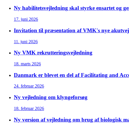
Ny habilitetsvejledning skal styrke ensartet og g
17. juni 2026
Invitation til præsentation af VMK's nye akutve
11. juni 2026
Ny VMK rekrutteringsvejledning
18. marts 2026
Danmark er blevet en del af Facilitating and Acc
24. februar 2026
Ny vejledning om klyngeforsøg
18. februar 2026
Ny version af vejledning om brug af biologisk m