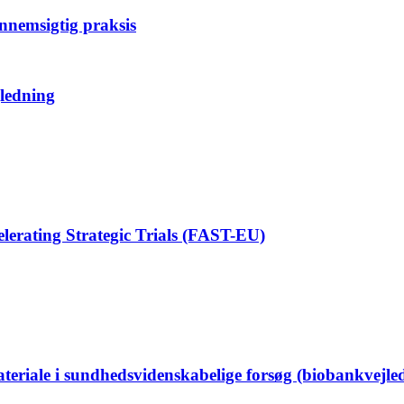
ennemsigtig praksis
jledning
elerating Strategic Trials (FAST-EU)
ateriale i sundhedsvidenskabelige forsøg (biobankvejle