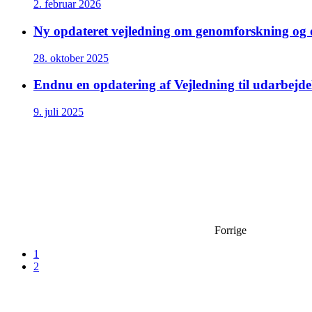
2. februar 2026
Ny opdateret vejledning om genomforskning og o
28. oktober 2025
Endnu en opdatering af Vejledning til udarbejdel
9. juli 2025
Forrige
1
2