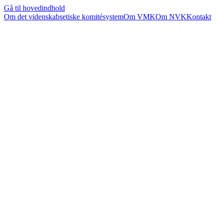
Gå til hovedindhold
Om det videnskabsetiske komitésystem
Om VMK
Om NVK
Kontakt