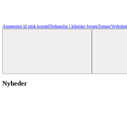
Ansøgning til etisk komité
Deltagelse i kliniske forsøg
Temaer
Vejledni
Nyheder