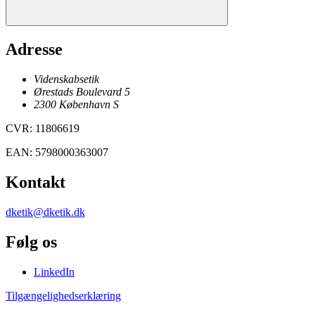
Adresse
Videnskabsetik
Ørestads Boulevard 5
2300
København
S
CVR
:
11806619
EAN
:
5798000363007
Kontakt
dketik@dketik.dk
Følg os
LinkedIn
Tilgængelighedserklæring