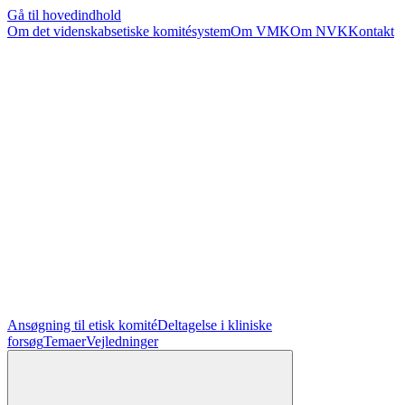
Gå til hovedindhold
Om det videnskabsetiske komitésystem
Om VMK
Om NVK
Kontakt
Ansøgning til etisk komité
Deltagelse i kliniske
forsøg
Temaer
Vejledninger