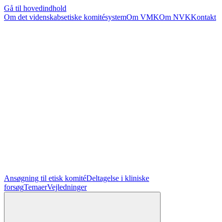
Gå til hovedindhold
Om det videnskabsetiske komitésystem
Om VMK
Om NVK
Kontakt
Ansøgning til etisk komité
Deltagelse i kliniske
forsøg
Temaer
Vejledninger