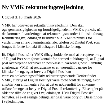
Ny VMK rekrutteringsvejledning
Udgivet d. 18. marts 2026
VMK har udgivet en rekrutteringsvejledning. Den skal
øge gennemsigtigheden og forudsigeligheden i VMK’s praksis, når
det kommer til vurderingen af rekrutteringsmetoder i kliniske forsøg.
Rekrutteringsvejledningen beskriver bl.a. VMK’s praksis for
vurderingen af rekrutteringsmateriale, telefon og Digital Post, som
bruges til første kontakt til deltagere i kliniske forsøg.
Ift. Digital Post, så er VMK tilbageholdende med at acceptere brug
af Digital Post som første kontakt for dermed at bidrage til, at Digital
post overvejende forbliver en postkasse til væsentlig post. Samtidig
anerkender VMK, at rekruttering er en væsentlig barriere for
kliniske forsøg, og at brev via Digital Post kan
være en omkostningseffektiv rekrutteringsmetode Derfor finder
VMK, at brug af Digital Post bør være forbeholdt de forsøg, hvor
ansøger kan argumentere for, at det er nødvendigt for at kunne
udføre forsøget at benytte Digital Post til rekruttering. Eksempler på
sådanne tilfælde er givet i vejledningen. Hvis Digital Post skal
benyttes, så skal særlige betingelser også være opfyldt. Disse findes
i vejledningen.