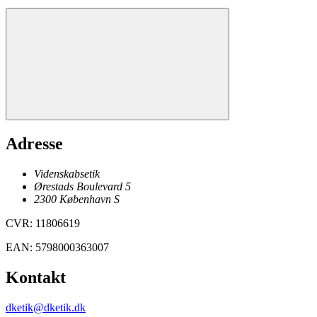
Adresse
Videnskabsetik
Ørestads Boulevard 5
2300
København
S
CVR
:
11806619
EAN
:
5798000363007
Kontakt
dketik@dketik.dk