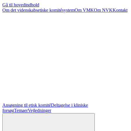
Gå til hovedindhold
Om det videnskabsetiske komitésystem
Om VMK
Om NVK
Kontakt
Ansøgning til etisk komité
Deltagelse i kliniske
forsøg
Temaer
Vejledninger