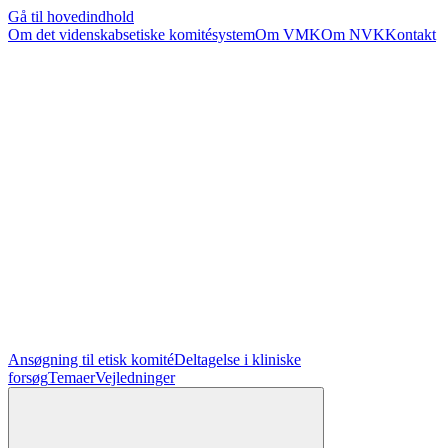
Gå til hovedindhold
Om det videnskabsetiske komitésystem
Om VMK
Om NVK
Kontakt
Ansøgning til etisk komité
Deltagelse i kliniske
forsøg
Temaer
Vejledninger