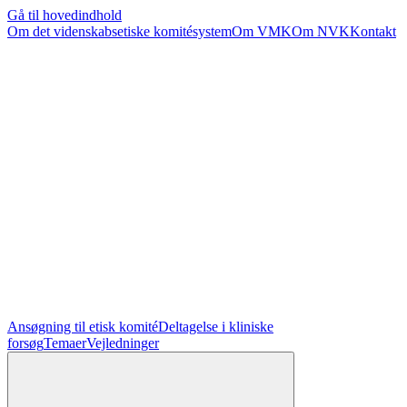
Gå til hovedindhold
Om det videnskabsetiske komitésystem
Om VMK
Om NVK
Kontakt
Ansøgning til etisk komité
Deltagelse i kliniske
forsøg
Temaer
Vejledninger