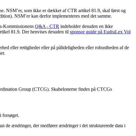
e. NSM’er, som ikke er dækket af CTR artikel 81.9, skal først og
condition). NSM’er kan derfor implementeres med det samme.
opa-Kommissionens
Q&A - CTR
indeholder desuden en ikke
rtikel 81.9. Der henvises desuden til
sponsor guide på EudraLex Vol
hed eller rettigheder eller på pålideligheden eller robustheden af de
er.
s Coordination Group (CTCG). Skabelonerne findes på CTCGs
i forsøget.
un de ændringer, der medfører ændringer i det strukturerede data i