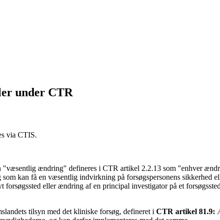
dler under CTR
es via CTIS.
 "væsentlig ændring" defineres i CTR artikel 2.2.13 som "enhver ændring
og som kan få en væsentlig indvirkning på forsøgspersonens sikkerhed elle
 nyt forsøgssted eller ændring af en principal investigator på et forsøgss
landets tilsyn med det kliniske forsøg, defineret i
CTR artikel 81.9:
Æ