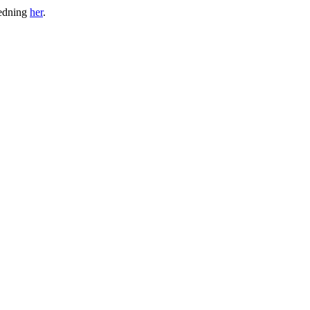
ledning
her
.