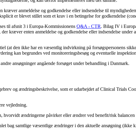
f myndighederne, og kan derfor implementeres med det samme.
 kræver anmeldelse og godkendelse eller indsendelse til myndighedern
licit er blevet stillet som et krav i en betingelse for godkendelse (
ses til afsnit 3 i Europa-Kommissionens
Q&A - CTR
. Bilag IV i Eur
, der kræver enten anmeldelse og godkendelse eller indsendelse under a
iel (at den ikke har en væsentlig indvirkning på forsøgspersonens sikker
e vurdering kan begrundes ved monitoreringsbesøg og eventuelle inspektion
re andre ansøgninger angående forsøget under behandling i Danmark.
ølgebrev og ændringsbeskrivelse, som er udarbejdet af Clinical Trial
ere vejledning.
n, hvorvidt ændringerne påvirker eller ændrer ved benefit/risk balancen 
alet bag samtlige væsentlige ændringer i den aktuelle ansøgning (ikke k