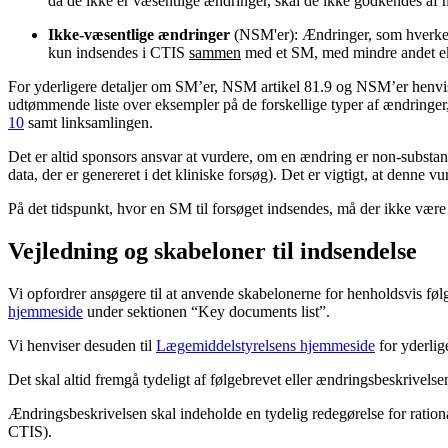
da de ikke er væsentlige ændringer, skal de ikke godkendes a
Ikke-væsentlige ændringer
(NSM'er): Ændringer, som hverken
kun indsendes i CTIS
sammen
med et SM, med mindre andet eksp
For yderligere detaljer om SM’er, NSM artikel 81.9 og NSM’er henvi
udtømmende liste over eksempler på de forskellige typer af ændringer
10
samt linksamlingen.
Det er altid sponsors ansvar at vurdere, om en ændring er non-substant
data, der er genereret i det kliniske forsøg). Det er vigtigt, at denn
På det tidspunkt, hvor en SM til forsøget indsendes, må der ikke væ
Vejledning og skabeloner til indsendelse
Vi opfordrer ansøgere til at anvende skabelonerne for henholdsvis f
hjemmeside
under sektionen “Key documents list”.
Vi henviser desuden til
Lægemiddelstyrelsens hjemmeside
for yderlig
Det skal altid fremgå tydeligt af følgebrevet eller ændringsbeskrivelse
Ændringsbeskrivelsen skal indeholde en tydelig redegørelse for ration
CTIS).