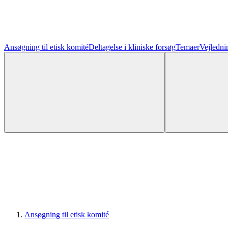
Ansøgning til etisk komité
Deltagelse i kliniske forsøg
Temaer
Vejledni
Ansøgning til etisk komité