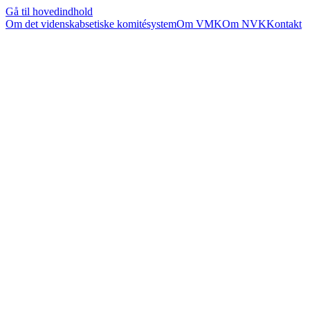
Gå til hovedindhold
Om det videnskabsetiske komitésystem
Om VMK
Om NVK
Kontakt