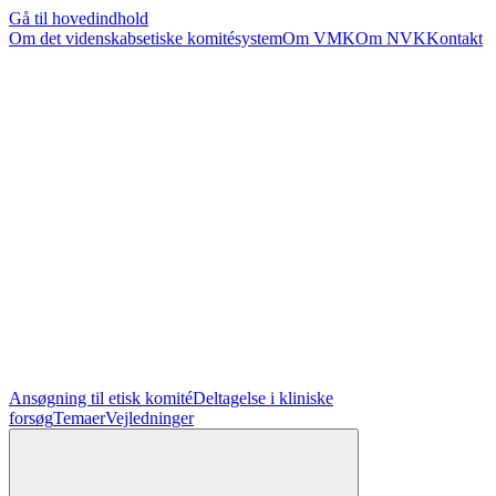
Gå til hovedindhold
Om det videnskabsetiske komitésystem
Om VMK
Om NVK
Kontakt
Ansøgning til etisk komité
Deltagelse i kliniske
forsøg
Temaer
Vejledninger