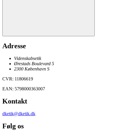
Adresse
Videnskabsetik
Ørestads Boulevard 5
2300
København
S
CVR
:
11806619
EAN
:
5798000363007
Kontakt
dketik@dketik.dk
Følg os