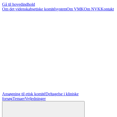
Gå til hovedindhold
Om det videnskabsetiske komitésystem
Om VMK
Om NVK
Kontakt
Ansøgning til etisk komité
Deltagelse i kliniske
forsøg
Temaer
Vejledninger