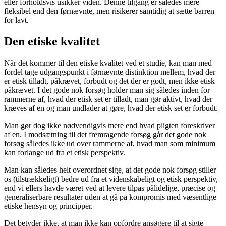
eller forholdsvis usikker viden. Denne tilgang er således mere
fleksibel end den førnævnte, men risikerer samtidig at sætte barren
for lavt.
Den etiske kvalitet
Når det kommer til den etiske kvalitet ved et studie, kan man med
fordel tage udgangspunkt i førnævnte distinktion mellem, hvad der
er etisk tilladt, påkrævet, forbudt og det der er godt, men ikke etisk
påkrævet. I det gode nok forsøg holder man sig således inden for
rammerne af, hvad der etisk set er tilladt, man gør aktivt, hvad der
kræves af en og man undlader at gøre, hvad der etisk set er forbudt.
Man gør dog ikke nødvendigvis mere end hvad pligten foreskriver
af en. I modsætning til det fremragende forsøg går det gode nok
forsøg således ikke ud over rammerne af, hvad man som minimum
kan forlange ud fra et etisk perspektiv.
Man kan således helt overordnet sige, at det gode nok forsøg stiller
os (tilstrækkeligt) bedre ud fra et videnskabeligt og etisk perspektiv,
end vi ellers havde været ved at levere tilpas pålidelige, præcise og
generaliserbare resultater uden at gå på kompromis med væsentlige
etiske hensyn og principper.
Det betyder ikke, at man ikke kan opfordre ansøgere til at sigte