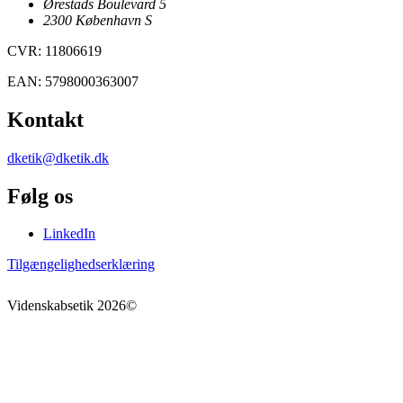
Ørestads Boulevard 5
2300
København
S
CVR
:
11806619
EAN
:
5798000363007
Kontakt
dketik@dketik.dk
Følg os
LinkedIn
Tilgængelighedserklæring
Videnskabsetik
2026
©