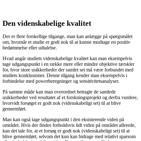
Den videnskabelige kvalitet
Der er flere forskellige tilgange, man kan anlægge på spørgsmålet
om, hvornår et studie er godt nok til at kunne modtage en positiv
bedømmelse eller udtalelse.
Hvad angår studiets videnskabelige kvalitet kan man eksempelvis
tage udgangspunkt i en række mere eller mindre objektive tærskler
for, hvor store usikkerheder der samlet set må være forbundet med
studiets konklusioner. Denne tilgang kender man eksempelvis i
forbindelse med powerberegninger og sensitivitetsanalyser.
På samme måde kan man overordnet betragte de samlede
usikkerheder ved resultatet af et forskningsprojekt og derfra vurdere,
hvorvidt forsøget er godt nok (videnskabeligt set) til at blive
gennemført.
Man kan også tage udgangspunkt i den eksisterende viden på
området. Hvis der findes forholdsvis lidt viden på området allerede,
kan det tale for, at et forsøg er godt nok (videnskabeligt set) til at
blive gennemført, selvom det kun kan bidrage med relativt sparsom