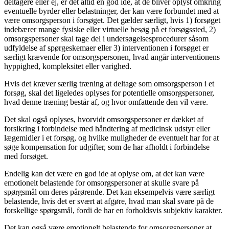
deltagere eller ej, er det altid en god ide, at de bliver oplyst omkring
eventuelle byrder eller belastninger, der kan være forbundet med at
være omsorgsperson i forsøget. Det gælder særligt, hvis 1) forsøget
indebærer mange fysiske eller virtuelle besøg på et forsøgssted, 2)
omsorgspersoner skal tage del i undersøgelsesprocedurer såsom
udfyldelse af spørgeskemaer eller 3) interventionen i forsøget er
særligt krævende for omsorgspersonen, hvad angår interventionens
hyppighed, kompleksitet eller varighed.
Hvis det kræver særlig træning at deltage som omsorgsperson i et
forsøg, skal det ligeledes oplyses for potentielle omsorgspersoner,
hvad denne træning består af, og hvor omfattende den vil være.
Det skal også oplyses, hvorvidt omsorgspersoner er dækket af
forsikring i forbindelse med håndtering af medicinsk udstyr eller
lægemidler i et forsøg, og hvilke muligheder de eventuelt har for at
søge kompensation for udgifter, som de har afholdt i forbindelse
med forsøget.
Endelig kan det være en god ide at oplyse om, at det kan være
emotionelt belastende for omsorgspersoner at skulle svare på
spørgsmål om deres pårørende. Det kan eksempelvis være særligt
belastende, hvis det er svært at afgøre, hvad man skal svare på de
forskellige spørgsmål, fordi de har en forholdsvis subjektiv karakter.
Det kan også være emotionelt belastende for omsorgspersoner at