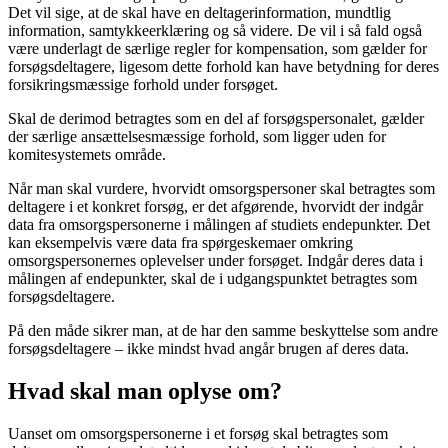
Det vil sige, at de skal have en deltagerinformation, mundtlig
information, samtykkeerklæring og så videre. De vil i så fald også
være underlagt de særlige regler for kompensation, som gælder for
forsøgsdeltagere, ligesom dette forhold kan have betydning for deres
forsikringsmæssige forhold under forsøget.
Skal de derimod betragtes som en del af forsøgspersonalet, gælder
der særlige ansættelsesmæssige forhold, som ligger uden for
komitesystemets område.
Når man skal vurdere, hvorvidt omsorgspersoner skal betragtes som
deltagere i et konkret forsøg, er det afgørende, hvorvidt der indgår
data fra omsorgspersonerne i målingen af studiets endepunkter. Det
kan eksempelvis være data fra spørgeskemaer omkring
omsorgspersonernes oplevelser under forsøget. Indgår deres data i
målingen af endepunkter, skal de i udgangspunktet betragtes som
forsøgsdeltagere.
På den måde sikrer man, at de har den samme beskyttelse som andre
forsøgsdeltagere – ikke mindst hvad angår brugen af deres data.
Hvad skal man oplyse om?
Uanset om omsorgspersonerne i et forsøg skal betragtes som