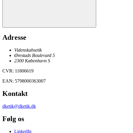
Adresse
Videnskabsetik
Ørestads Boulevard 5
2300
København
S
CVR
:
11806619
EAN
:
5798000363007
Kontakt
dketik@dketik.dk
Følg os
LinkedIn