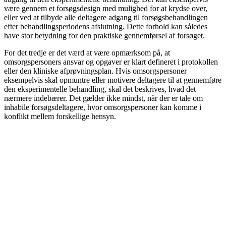
være gennem et forsøgsdesign med mulighed for at krydse over,
eller ved at tilbyde alle deltagere adgang til forsøgsbehandlingen
efter behandlingsperiodens afslutning. Dette forhold kan således
have stor betydning for den praktiske gennemførsel af forsøget.
For det tredje er det værd at være opmærksom på, at
omsorgspersoners ansvar og opgaver er klart defineret i protokollen
eller den kliniske afprøvningsplan. Hvis omsorgspersoner
eksempelvis skal opmuntre eller motivere deltagere til at gennemføre
den eksperimentelle behandling, skal det beskrives, hvad det
nærmere indebærer. Det gælder ikke mindst, når der er tale om
inhabile forsøgsdeltagere, hvor omsorgspersoner kan komme i
konflikt mellem forskellige hensyn.