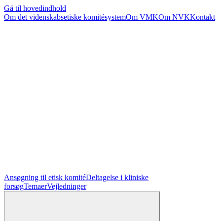
Gå til hovedindhold
Om det videnskabsetiske komitésystem
Om VMK
Om NVK
Kontakt
Ansøgning til etisk komité
Deltagelse i kliniske
forsøg
Temaer
Vejledninger