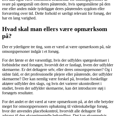
svare på spørgsmål om deres pårørende, hvis spørgsmålene på den
ene eller anden måde tydeliggør deres pårørendes sygdom eller
forværring over tid. Dette forhold er særligt relevant for forsøg, der
har en lang varighed.
Hvad skal man ellers være opmærksom
på?
Der er yderligere tre ting, som er værd at være opmærksom på, når
omsorgspersoner indgår i et forsøg.
For det første er det væsentligt, hvis der udfyldes spørgeskemaer i
forbindelse med forsøget, hvorvidt det er fastlagt, hvem der udfylder
skemaerne. Er det deltagere selv, eller deres omsorgspersoner? Og i
sidste fald, er det professionelle plejere eller pårørende, der udfylder
skemaerne? Der kan nemlig være forskel på, hvordan forskellige
aktører udfylder den slags, og hvis det varierer ukontrolleret i
studiet, hvem der udfylder skemaerne, kan det introducere støj i
forsøgets resultater.
For det andet er det værd at være opmærksom på, at det ofte betyder
meget for omsorgspersoners opbakning til videnskabelige forsøg,
hvor der anvendes placebokontrol, hvorvidt alle deltagere får
adgang til den eksperimentelle behandling. Det kan eksempelvis