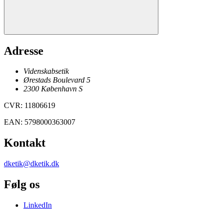
Adresse
Videnskabsetik
Ørestads Boulevard 5
2300
København
S
CVR
:
11806619
EAN
:
5798000363007
Kontakt
dketik@dketik.dk
Følg os
LinkedIn