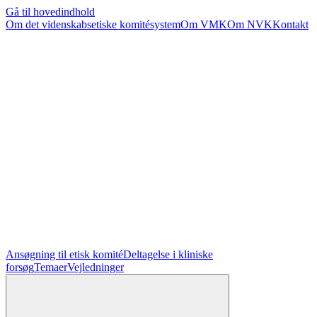
Gå til hovedindhold
Om det videnskabsetiske komitésystem
Om VMK
Om NVK
Kontakt
Ansøgning til etisk komité
Deltagelse i kliniske
forsøg
Temaer
Vejledninger