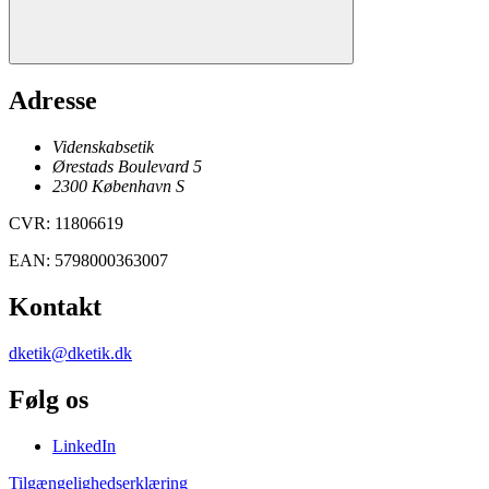
Adresse
Videnskabsetik
Ørestads Boulevard 5
2300
København
S
CVR
:
11806619
EAN
:
5798000363007
Kontakt
dketik@dketik.dk
Følg os
LinkedIn
Tilgængelighedserklæring