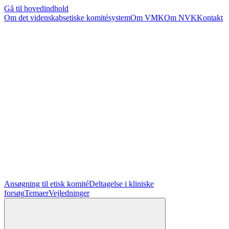
Gå til hovedindhold
Om det videnskabsetiske komitésystem
Om VMK
Om NVK
Kontakt
Ansøgning til etisk komité
Deltagelse i kliniske
forsøg
Temaer
Vejledninger