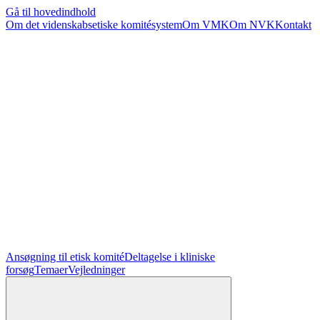
Gå til hovedindhold
Om det videnskabsetiske komitésystem
Om VMK
Om NVK
Kontakt
Ansøgning til etisk komité
Deltagelse i kliniske
forsøg
Temaer
Vejledninger