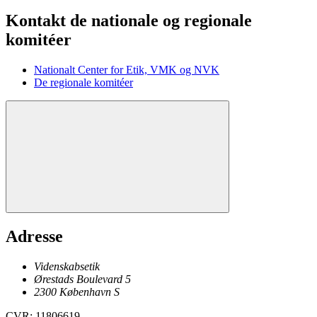
Kontakt de nationale og regionale
komitéer
Nationalt Center for Etik, VMK og NVK
De regionale komitéer
Adresse
Videnskabsetik
Ørestads Boulevard 5
2300
København
S
CVR
:
11806619