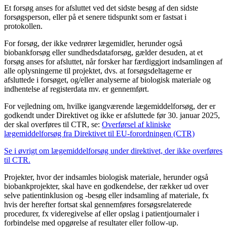
Et forsøg anses for afsluttet ved det sidste besøg af den sidste
forsøgsperson, eller på et senere tidspunkt som er fastsat i
protokollen.
For forsøg, der ikke vedrører lægemidler, herunder også
biobankforsøg eller sundhedsdataforsøg, gælder desuden, at et
forsøg anses for afsluttet, når forsker har færdiggjort indsamlingen af
alle oplysningerne til projektet, dvs. at forsøgsdeltagerne er
afsluttede i forsøget, og/eller analyserne af biologisk materiale og
indhentelse af registerdata mv. er gennemført.
For vejledning om, hvilke igangværende lægemiddelforsøg, der er
godkendt under Direktivet og ikke er afsluttede før 30. januar 2025,
der skal overføres til CTR, se:
Overførsel af kliniske
lægemiddelforsøg fra Direktivet til EU-forordningen (CTR)
Se i øvrigt om lægemiddelforsøg under direktivet, der ikke overføres
til CTR.
Projekter, hvor der indsamles biologisk materiale, herunder også
biobankprojekter, skal have en godkendelse, der rækker ud over
selve patientinklusion og -besøg eller indsamling af materiale, fx
hvis der herefter fortsat skal gennemføres forsøgsrelaterede
procedurer, fx videregivelse af eller opslag i patientjournaler i
forbindelse med opgørelse af resultater eller follow-up.