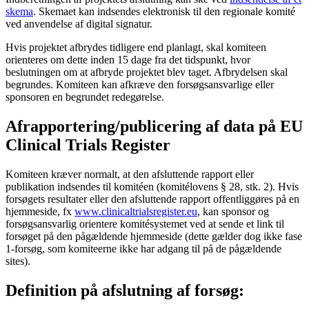
skema
. Skemaet kan indsendes elektronisk til den regionale komité
ved anvendelse af digital signatur.
Hvis projektet afbrydes tidligere end planlagt, skal komiteen
orienteres om dette inden 15 dage fra det tidspunkt, hvor
beslutningen om at afbryde projektet blev taget. Afbrydelsen skal
begrundes. Komiteen kan afkræve den forsøgsansvarlige eller
sponsoren en begrundet redegørelse.
Afrapportering/publicering af data på EU
Clinical Trials Register
Komiteen kræver normalt, at den afsluttende rapport eller
publikation indsendes til komitéen (komitélovens § 28, stk. 2). Hvis
forsøgets resultater eller den afsluttende rapport offentliggøres på en
hjemmeside, fx
www.clinicaltrialsregister.eu
, kan sponsor og
forsøgsansvarlig orientere komitésystemet ved at sende et link til
forsøget på den pågældende hjemmeside (dette gælder dog ikke fase
1-forsøg, som komiteerne ikke har adgang til på de pågældende
sites).
Definition på afslutning af forsøg: