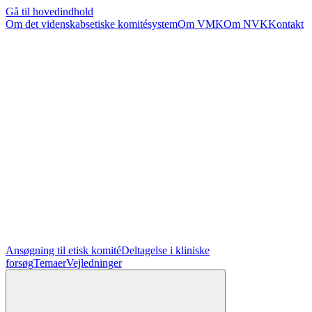
Gå til hovedindhold
Om det videnskabsetiske komitésystem
Om VMK
Om NVK
Kontakt
Ansøgning til etisk komité
Deltagelse i kliniske
forsøg
Temaer
Vejledninger