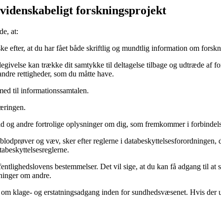
svidenskabeligt forskningsprojekt
e, at:
n ske efter, at du har fået både skriftlig og mundtlig information om fo
endegivelse kan trække dit samtykke til deltagelse tilbage og udtræde af 
 andre rettigheder, som du måtte have.
 med til informationssamtalen.
læringen.
ld og andre fortrolige oplysninger om dig, som fremkommer i forbindelse
blodprøver og væv, sker efter reglerne i databeskyttelsesforordningen,
tabeskyttelsesreglerne.
fentlighedslovens bestemmelser. Det vil sige, at du kan få adgang til at se
sninger om andre.
lov om klage- og erstatningsadgang inden for sundhedsvæsenet. Hvis der 