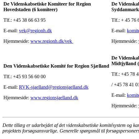
De Videnskabsetiske Komiteer for Region
De Videnskab
Hovedstaden (6 komiteer)
Syddanmark 
Tlf.: +45 38 66 63 95
Tlf.: + 45 76
E-mail:
vek@regionh.dk
E-mail:
komit
Hjemmeside:
www.regionh.dk/vek
Hjemmeside:
De Videnskab
Midtjylland 
Den Videnskabsetiske Komité for Region Sjælland
Tlf.: +45 78 
Tlf.: +45 93 56 60 00
/ +45 78 41 0
E-mail:
RVK-sjaelland@regionsjaelland.dk
E-mail:
komi
Hjemmeside:
www.regionsjaelland.dk
Hjemmeside:
Dette tillæg er udarbejdet af det videnskabsetiske komitésystem og kan
projektets forsøgsansvarlige. Generelle spørgsmål til forsøgspersoners