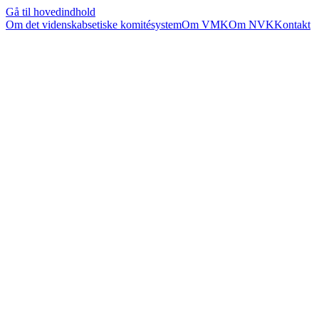
Gå til hovedindhold
Om det videnskabsetiske komitésystem
Om VMK
Om NVK
Kontakt