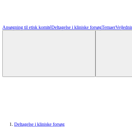
Ansøgning til etisk komité
Deltagelse i kliniske forsøg
Temaer
Vejledni
Deltagelse i kliniske forsøg