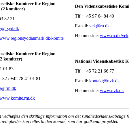
setiske Komiteer for Region
Den Videnskabsetiske Komi
(2 komiteer)
Tlf.: +45 97 64 84 40
 63 82 21
E-mail:
vek@rn.dk
e@rsyd.dk
Hjemmeside:
www.rn.dk/vek
www.regionsyddanmark.dk/komite
setiske Komiteer for Region
(2 komiteer)
National Videnskabsetisk K
41 01 83
Tlf.: +45 72 21 66 77
1 82 / +45 78 41 01 81
E-mail:
kontakt@nvk.dk
te@rm.dk
Hjemmeside:
www.nvk.dk
www.komite.rm.dk
 vedhæftes den skriftlige information om det sundhedsvidenskabelige forsk
 rettigheder kan rettes til den komité, som har godkendt projektet.