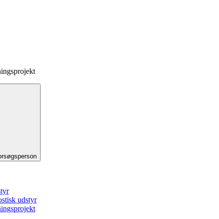
ningsprojekt
forsøgsperson
tyr
stisk udstyr
ningsprojekt