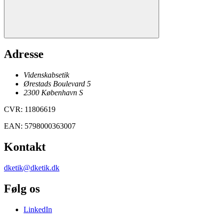
Adresse
Videnskabsetik
Ørestads Boulevard 5
2300
København
S
CVR
:
11806619
EAN
:
5798000363007
Kontakt
dketik@dketik.dk
Følg os
LinkedIn