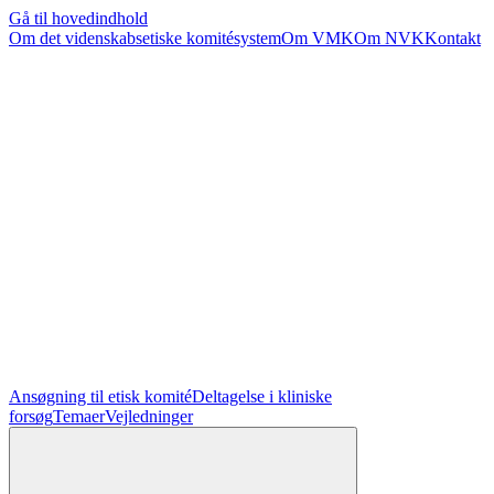
Gå til hovedindhold
Om det videnskabsetiske komitésystem
Om VMK
Om NVK
Kontakt
Ansøgning til etisk komité
Deltagelse i kliniske
forsøg
Temaer
Vejledninger