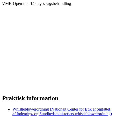
VMK Open-mic 14 dages sagsbehandling
Praktisk information
Whistleblowerordning (Nationalt Center for Etik er omfattet
af Indenrigs- og Sundhedsministeriets whistleblowerordning)