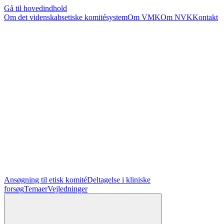
Gå til hovedindhold
Om det videnskabsetiske komitésystem
Om VMK
Om NVK
Kontakt
Ansøgning til etisk komité
Deltagelse i kliniske
forsøg
Temaer
Vejledninger