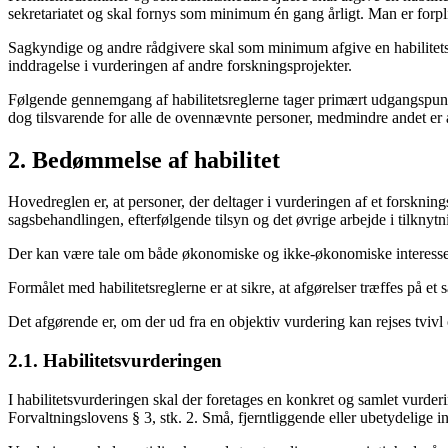
sekretariatet og skal fornys som minimum én gang årligt. Man er forplig
Sagkyndige og andre rådgivere skal som minimum afgive en habilitetser
inddragelse i vurderingen af andre forskningsprojekter.
Følgende gennemgang af habilitetsreglerne tager primært udgangspunk
dog tilsvarende for alle de ovennævnte personer, medmindre andet er 
2. Bedømmelse af habilitet
Hovedreglen er, at personer, der deltager i vurderingen af et forsknin
sagsbehandlingen, efterfølgende tilsyn og det øvrige arbejde i tilknytn
Der kan være tale om både økonomiske og ikke-økonomiske interesser
Formålet med habilitetsreglerne er at sikre, at afgørelser træffes på 
Det afgørende er, om der ud fra en objektiv vurdering kan rejses tvivl
2.1. Habilitetsvurderingen
I habilitetsvurderingen skal der foretages en konkret og samlet vurde
Forvaltningslovens § 3, stk. 2. Små, fjerntliggende eller ubetydelige in