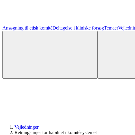
Ansøgning til etisk komité
Deltagelse i kliniske forsøg
Temaer
Vejledni
Vejledninger
Retningslinjer for habilitet i komitésystemet