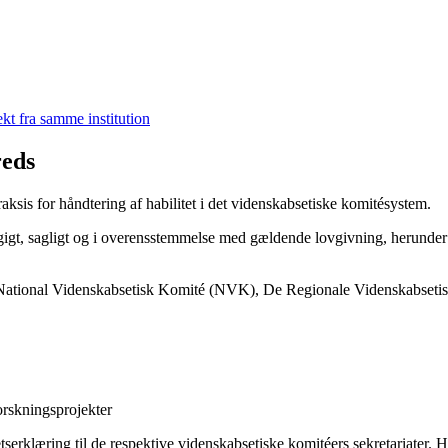
ekt fra samme institution
reds
aksis for håndtering af habilitet i det videnskabsetiske komitésystem.
igt, sagligt og i overensstemmelse med gældende lovgivning, herunder at
svis National Videnskabsetisk Komité (NVK), De Regionale Videnskabs
orskningsprojekter
rklæring til de respektive videnskabsetiske komitéers sekretariater. Ha