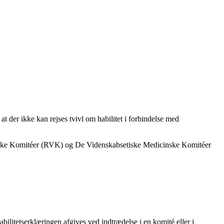
 der ikke kan rejses tvivl om habilitet i forbindelse med
etiske Komitéer (RVK) og De Videnskabsetiske Medicinske Komitéer
bilitetserklæringen afgives ved indtrædelse i en komité eller i