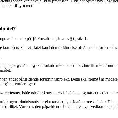
fentligheden kan have tillid til processen. Hvis der opstår tvivl, bør 
illiden til systemet.
bilitet?
e opmærksom herpå, jf. Forvaltningslovens § 6, stk. 1.
komitéen. Sekretariatet kan i den forbindelse bistå med at forberede sa
.
ingen af spørgsmålet og skal forlade mødet eller det virtuelle mødeforu
smålet.
n af det pågældende forskningsprojekt. Dette skal fremgå af møderefer
indgået i vurderingen.
mødereferatet, både når der konstateres inhabilitet, og når et medlem vur
urderingen administrativt i sekretariatet, typisk af nærmeste leder. Den ans
 om habilitet. Vurderes den pågældende inhabil, deltager vedkommende i