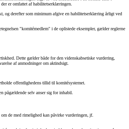
der er omfattet af habilitetserklæringen.
t, og derefter som minimum afgive en habilitetserklæring årligt ved
etegnelsen "komitémedlem" i de oplistede eksempler, gælder reglerne
artiskhed. Dette gælder både for den videnskabsetiske vurdering,
esvarelse af anmodninger om aktindsigt.
holde offentlighedens tillid til komitésystemet.
en pågældende selv anser sig for inhabil.
og om de med rimelighed kan påvirke vurderingen, jf.