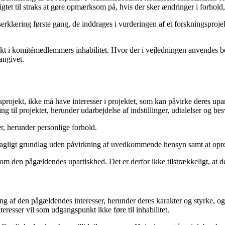
tet til straks at gøre opmærksom på, hvis der sker ændringer i forhold, 
klæring første gang, de inddrages i vurderingen af et forskningsprojek
t i komitémedlemmers inhabilitet. Hvor der i vejledningen anvendes b
angivet.
gsprojekt, ikke må have interesser i projektet, som kan påvirke deres up
ing til projektet, herunder udarbejdelse af indstillinger, udtalelser og b
, herunder personlige forhold.
et sagligt grundlag uden påvirkning af uvedkommende hensyn samt at opret
 om den pågældendes upartiskhed. Det er derfor ikke tilstrækkeligt, at d
ring af den pågældendes interesser, herunder deres karakter og styrke, 
teresser vil som udgangspunkt ikke føre til inhabilitet.