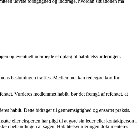
komitéen udvise forsigtighed og inddrage, hvordan situationen må
gen og eventuelt udarbejde et oplæg til habilitetsvurderingen.
m, mens beslutningen træffes. Medlemmet kan redegøre kort for
atet. Vurderes medlemmet habilt, bør det fremgå af referatet, at
deres habilt. Dette bidrager til gennemsigtighed og ensartet praksis.
atte eller eksperten har pligt til at gøre sin leder eller kontaktperson i
kke i behandlingen af sagen. Habilitetsvurderingen dokumenteres i