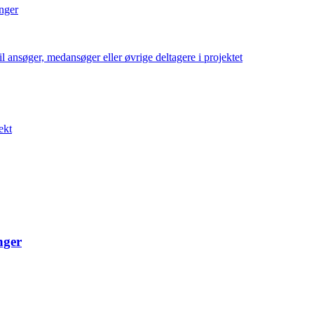
inger
l ansøger, medansøger eller øvrige deltagere i projektet
ekt
nger