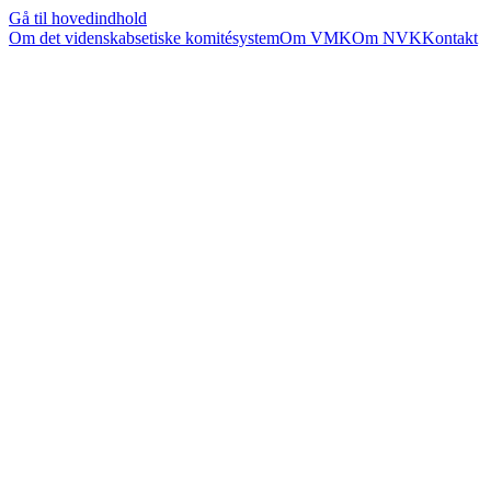
Gå til hovedindhold
Om det videnskabsetiske komitésystem
Om VMK
Om NVK
Kontakt