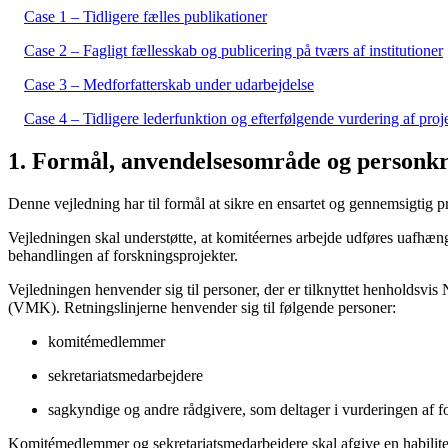
Case 1 – Tidligere fælles publikationer
Case 2 – Fagligt fællesskab og publicering på tværs af institutioner
Case 3 – Medforfatterskab under udarbejdelse
Case 4 – Tidligere lederfunktion og efterfølgende vurdering af proj
1. Formål, anvendelsesområde og personk
Denne vejledning har til formål at sikre en ensartet og gennemsigtig pr
Vejledningen skal understøtte, at komitéernes arbejde udføres uafhæng
behandlingen af forskningsprojekter.
Vejledningen henvender sig til personer, der er tilknyttet henhold
(VMK). Retningslinjerne henvender sig til følgende personer:
komitémedlemmer
sekretariatsmedarbejdere
sagkyndige og andre rådgivere, som deltager i vurderingen af f
Komitémedlemmer og sekretariatsmedarbejdere skal afgive en habilitetse