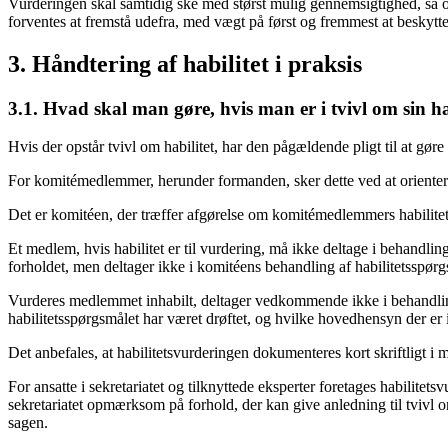
Vurderingen skal samtidig ske med størst mulig gennemsigtighed, så of
forventes at fremstå udefra, med vægt på først og fremmest at beskytte t
3. Håndtering af habilitet i praksis
3.1. Hvad skal man gøre, hvis man er i tvivl om sin ha
Hvis der opstår tvivl om habilitet, har den pågældende pligt til at gør
For komitémedlemmer, herunder formanden, sker dette ved at orientere 
Det er komitéen, der træffer afgørelse om komitémedlemmers habilitet
Et medlem, hvis habilitet er til vurdering, må ikke deltage i behandl
forholdet, men deltager ikke i komitéens behandling af habilitetsspørg
Vurderes medlemmet inhabilt, deltager vedkommende ikke i behandlinge
habilitetsspørgsmålet har været drøftet, og hvilke hovedhensyn der er 
Det anbefales, at habilitetsvurderingen dokumenteres kort skriftligt i 
For ansatte i sekretariatet og tilknyttede eksperter foretages habilitetsv
sekretariatet opmærksom på forhold, der kan give anledning til tvivl
sagen.