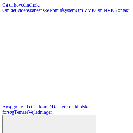
Gå til hovedindhold
Om det videnskabsetiske komitésystem
Om VMK
Om NVK
Kontakt
Ansøgning til etisk komité
Deltagelse i kliniske
forsøg
Temaer
Vejledninger