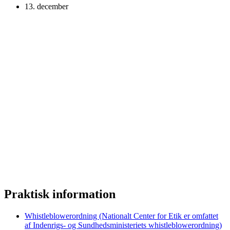
13. december
Praktisk information
Whistleblowerordning (Nationalt Center for Etik er omfattet
af Indenrigs- og Sundhedsministeriets whistleblowerordning)