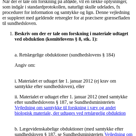
Når der er tale om forskning på afdøde, vil en række oplysninger,
som indgår i standardprotokollen, naturligt skulle udelades, fx
procedurer for information og samtykke og lign. Denne vejledning
er suppleret med gældende retsregler for at præcisere grænsefladen
til sundhedsloven.
Beskriv om der er tale om forskning i materiale udtaget
ved obduktion (komitélovens § 8, stk. 1):
a. Retslægelige obduktioner (sundhedslovens § 184)
Angiv om:
i. Materialet er udtaget før 1. januar 2012 (ej krav om
samtykke efter sundhedsloven), eller
ii. Materialet er udtaget efter 1. januar 2012 (med samtykke
efter sundhedslovens § 187, se Sundhedsministeriets
Vejledning om samtykke til forskning i væv og andet
biologisk materiale, der udtages ved retslægelig obduktion
b. Lægevidenskabelige obduktioner (med samtykke efter
sundhedsloven § 187, se Sundhedsministeriets
Vejledning om