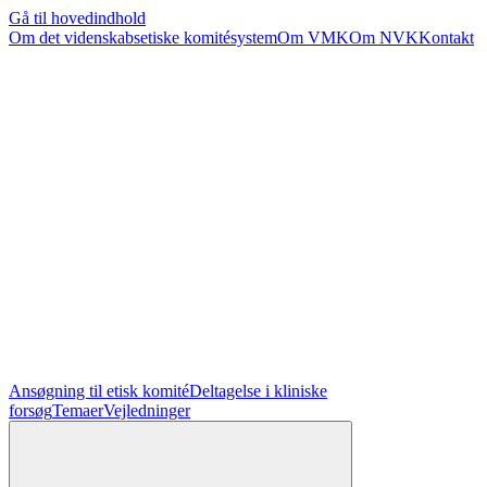
Gå til hovedindhold
Om det videnskabsetiske komitésystem
Om VMK
Om NVK
Kontakt
Ansøgning til etisk komité
Deltagelse i kliniske
forsøg
Temaer
Vejledninger