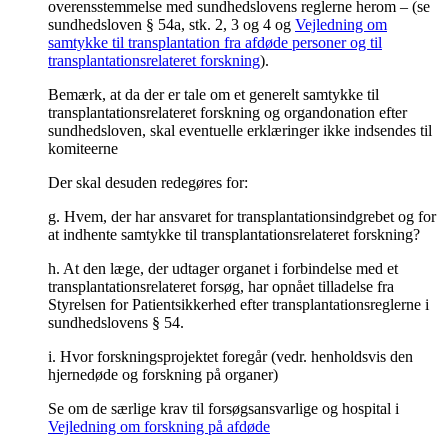
overensstemmelse med sundhedslovens reglerne herom – (se
sundhedsloven § 54a, stk. 2, 3 og 4 og
Vejledning om
samtykke til transplantation fra afdøde personer og til
transplantationsrelateret forskning
).
Bemærk, at da der er tale om et generelt samtykke til
transplantationsrelateret forskning og organdonation efter
sundhedsloven, skal eventuelle erklæringer ikke indsendes til
komiteerne
Der skal desuden redegøres for:
g. Hvem, der har ansvaret for transplantationsindgrebet og for
at indhente samtykke til transplantationsrelateret forskning?
h. At den læge, der udtager organet i forbindelse med et
transplantationsrelateret forsøg, har opnået tilladelse fra
Styrelsen for Patientsikkerhed efter transplantationsreglerne i
sundhedslovens § 54.
i. Hvor forskningsprojektet foregår (vedr. henholdsvis den
hjernedøde og forskning på organer)
Se om de særlige krav til forsøgsansvarlige og hospital i
Vejledning om forskning på afdøde