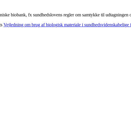
iniske biobank, fx sundhedslovens regler om samtykke til udtagningen og 
ts
Vejledning om brug af biologisk materiale i sundhedsvidenskabelige 