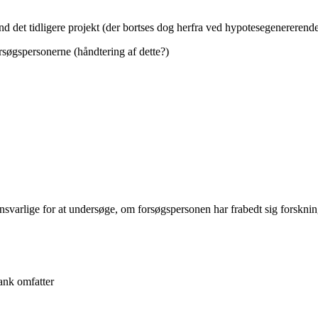
d det tidligere projekt (der bortses dog herfra ved hypotesegenererende
rsøgspersonerne (håndtering af dette?)
ansvarlige for at undersøge, om forsøgspersonen har frabedt sig forskni
ank omfatter