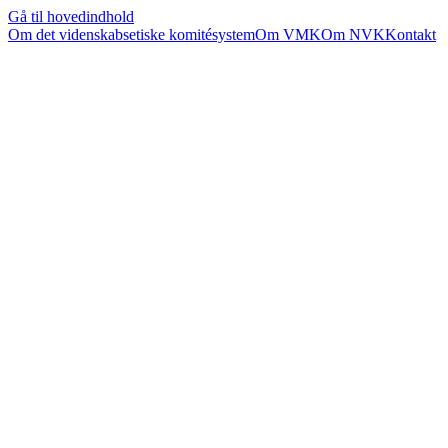
Gå til hovedindhold
Om det videnskabsetiske komitésystem
Om VMK
Om NVK
Kontakt