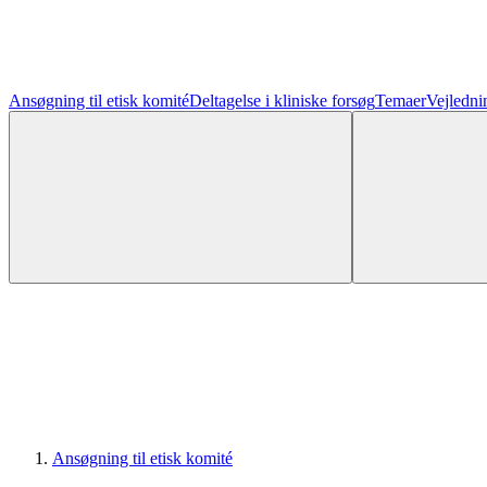
Ansøgning til etisk komité
Deltagelse i kliniske forsøg
Temaer
Vejledni
Ansøgning til etisk komité