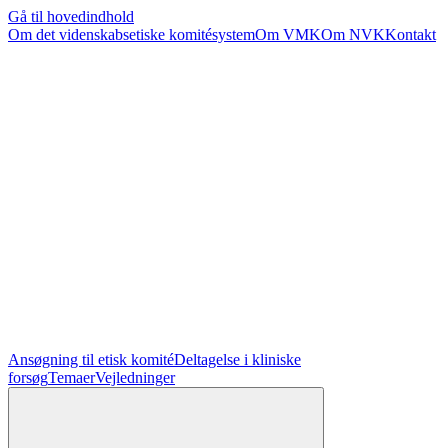
Gå til hovedindhold
Om det videnskabsetiske komitésystem
Om VMK
Om NVK
Kontakt
Ansøgning til etisk komité
Deltagelse i kliniske
forsøg
Temaer
Vejledninger